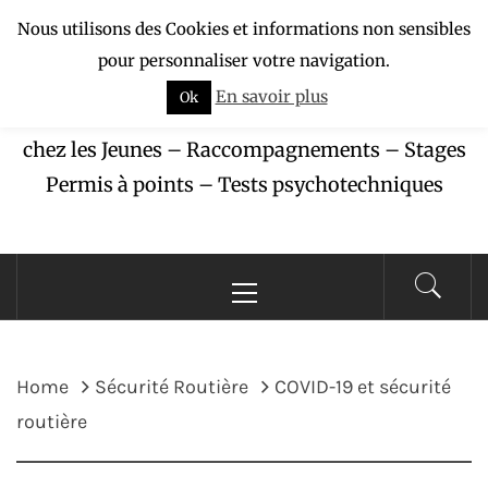
Skip
Nous utilisons des Cookies et informations non sensibles
APAJ-ZÉBU
to
pour personnaliser votre navigation.
content
En savoir plus
Ok
Association pour la Protection des Accidents
chez les Jeunes – Raccompagnements – Stages
Permis à points – Tests psychotechniques
Primary
Menu
Home
Sécurité Routière
COVID-19 et sécurité
routière