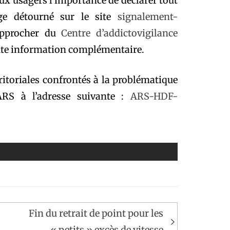
aux usagers l’importance de déclarer tout
ge détourné sur le site
signalement-
rapprocher du
Centre d’addictovigilance
te information complémentaire.
rritoriales confrontés à la problématique
ARS à l’adresse suivante :
ARS-HDF-
Fin du retrait de point pour les
« petits » excès de vitesse