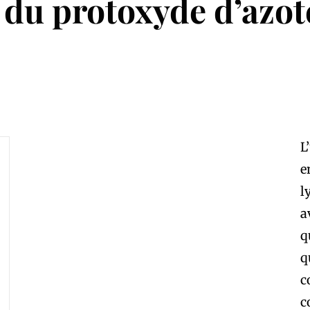
du protoxyde d’azote
L
e
l
a
q
q
c
c