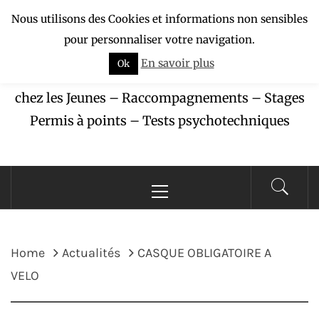
Skip
Nous utilisons des Cookies et informations non sensibles
APAJ-ZÉBU
to
pour personnaliser votre navigation.
content
En savoir plus
Ok
Association pour la Protection des Accidents
chez les Jeunes – Raccompagnements – Stages
Permis à points – Tests psychotechniques
Primary
Menu
Home
Actualités
CASQUE OBLIGATOIRE A
VELO