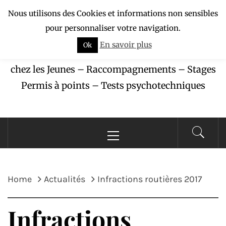
Skip
Nous utilisons des Cookies et informations non sensibles
APAJ-ZÉBU
to
pour personnaliser votre navigation.
content
En savoir plus
Ok
Association pour la Protection des Accidents
chez les Jeunes – Raccompagnements – Stages
Permis à points – Tests psychotechniques
Primary
Menu
Home
Actualités
Infractions routières 2017
Infractions