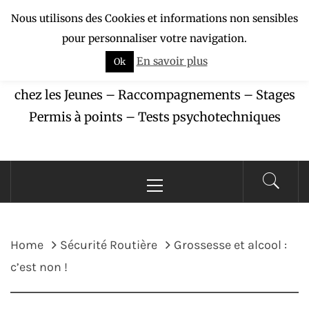
Skip
Nous utilisons des Cookies et informations non sensibles
APAJ-ZÉBU
to
pour personnaliser votre navigation.
content
En savoir plus
Ok
Association pour la Protection des Accidents
chez les Jeunes – Raccompagnements – Stages
Permis à points – Tests psychotechniques
Primary
Menu
Home
Sécurité Routière
Grossesse et alcool :
c’est non !