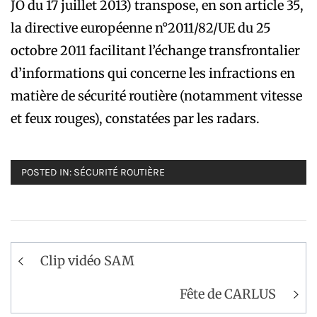
JO du 17 juillet 2013) transpose, en son article 35,
la directive européenne n°2011/82/UE du 25
octobre 2011 facilitant l’échange transfrontalier
d’informations qui concerne les infractions en
matière de sécurité routière (notamment vitesse
et feux rouges), constatées par les radars.
POSTED IN:
SÉCURITÉ ROUTIÈRE
Navigation
Clip vidéo SAM
de
l’article
Fête de CARLUS