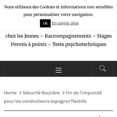
Skip
Nous utilisons des Cookies et informations non sensibles
APAJ-ZÉBU
to
pour personnaliser votre navigation.
content
En savoir plus
Ok
Association pour la Protection des Accidents
chez les Jeunes – Raccompagnements – Stages
Permis à points – Tests psychotechniques
Primary
Menu
Home
Sécurité Routière
Fin de l’impunité
pour les conducteurs espagnol flashés