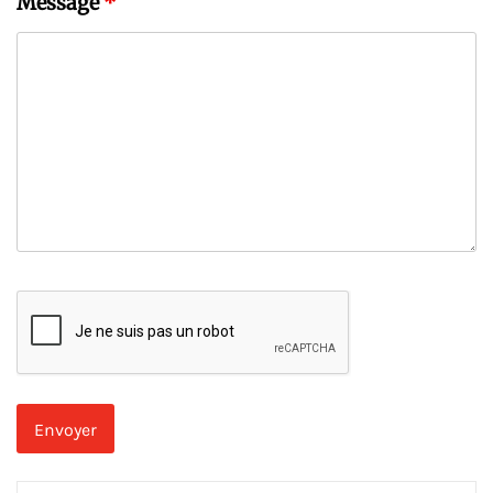
Message
*