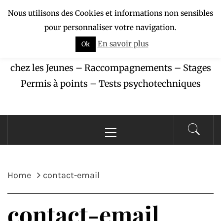
Skip
Nous utilisons des Cookies et informations non sensibles
APAJ-ZÉBU
to
pour personnaliser votre navigation.
content
En savoir plus
Ok
Association pour la Protection des Accidents
chez les Jeunes – Raccompagnements – Stages
Permis à points – Tests psychotechniques
Primary
Menu
Home
contact-email
contact-email