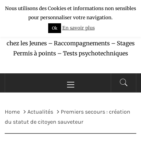
Skip
Nous utilisons des Cookies et informations non sensibles
APAJ-ZÉBU
to
pour personnaliser votre navigation.
content
En savoir plus
Ok
Association pour la Protection des Accidents
chez les Jeunes – Raccompagnements – Stages
Permis à points – Tests psychotechniques
Primary
Menu
Home
Actualités
Premiers secours : création
du statut de citoyen sauveteur