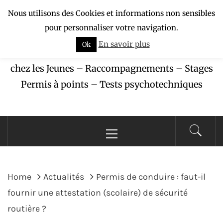
Skip
Nous utilisons des Cookies et informations non sensibles
APAJ-ZÉBU
to
pour personnaliser votre navigation.
content
En savoir plus
Ok
Association pour la Protection des Accidents
chez les Jeunes – Raccompagnements – Stages
Permis à points – Tests psychotechniques
Primary
Menu
Home
Actualités
Permis de conduire : faut-il
fournir une attestation (scolaire) de sécurité
routière ?