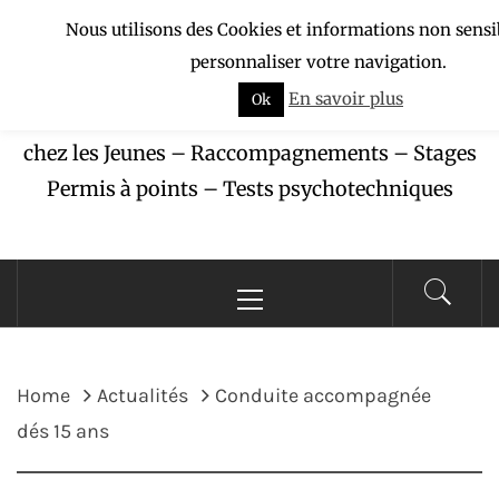
Skip
Nous utilisons des Cookies et informations non sensi
APAJ-ZÉBU
to
personnaliser votre navigation.
content
En savoir plus
Ok
Association pour la Protection des Accidents
chez les Jeunes – Raccompagnements – Stages
Permis à points – Tests psychotechniques
Primary
Menu
Home
Actualités
Conduite accompagnée
dés 15 ans