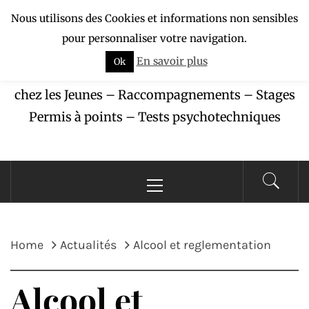
Skip
Nous utilisons des Cookies et informations non sensibles
APAJ-ZÉBU
to
pour personnaliser votre navigation.
content
En savoir plus
Ok
Association pour la Protection des Accidents
chez les Jeunes – Raccompagnements – Stages
Permis à points – Tests psychotechniques
Primary
Menu
Home
Actualités
Alcool et reglementation
Alcool et